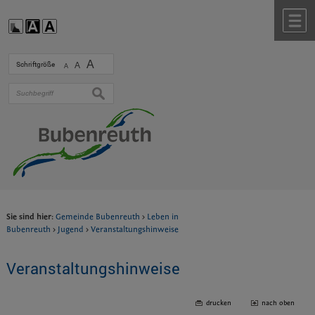
Zum Inhalt
,
zur Navigation
oder
zur Startseite
springen.
chließen
M
A
Schriftgröße
A
A
suchen
Sie sind hier:
Gemeinde Bubenreuth
>
Leben in
Bubenreuth
>
Jugend
>
Veranstaltungshinweise
Veranstaltungshinweise
drucken
nach oben