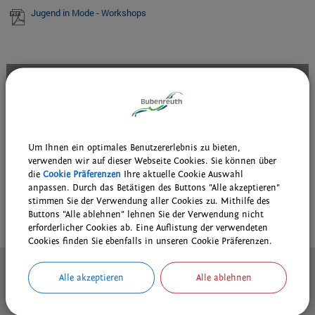
Jugend in Mode - Workshops
Veranstaltungen
Sa 08.08.2026 | 09:00
DAV - Wanderung AM-Nord und die Sektion
...mehr
Sa 08.08.2026 | 10:30
Um Ihnen ein optimales Benutzererlebnis zu bieten,
Grenzfest in unserer Partnerstadt Schönbach/Luby
...mehr
verwenden wir auf dieser Webseite Cookies. Sie können über
die
Cookie Präferenzen
Ihre aktuelle Cookie Auswahl
Do 13.08.2026 | 09:00
anpassen. Durch das Betätigen des Buttons "Alle akzeptieren"
stimmen Sie der Verwendung aller Cookies zu. Mithilfe des
Kostenlose und individuelle DigiFIT-Beratung im Kulturhof H7
...mehr
Buttons "Alle ablehnen" lehnen Sie der Verwendung nicht
weitere Veranstaltungen ...
erforderlicher Cookies ab. Eine Auflistung der verwendeten
Cookies finden Sie ebenfalls in unseren Cookie Präferenzen.
Kontakt
Alle akzeptieren
Alle ablehnen
Inhaltsverzeichnis
Impressum