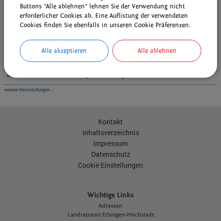
Sa 08.08.2026 | 09:00
Buttons "Alle ablehnen" lehnen Sie der Verwendung nicht
DAV - Wanderung AM-Nord und die Sektion
...mehr
erforderlicher Cookies ab. Eine Auflistung der verwendeten
Cookies finden Sie ebenfalls in unseren Cookie Präferenzen.
Sa 08.08.2026 | 10:30
Grenzfest in unserer Partnerstadt Schönbach/Luby
...mehr
Alle akzeptieren
Alle ablehnen
Do 13.08.2026 | 09:00
Kostenlose und individuelle DigiFIT-Beratung im Kulturhof H7
...mehr
weitere Veranstaltungen ...
Kontakt
Inhaltsverzeichnis
Impressum
Datenschutz
Cookie Einstellungen
Wichtige Links
Adressen
L
andratsamt Erlangen-Höchstadt