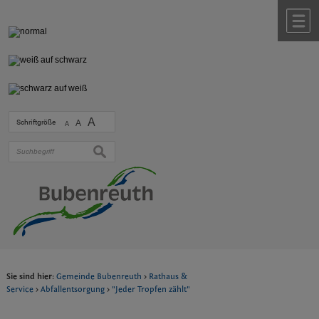
Zum Inhalt
,
zur Navigation
oder
zur Startseite
springen.
chließen
M
A
Schriftgröße
A
A
suchen
Sie sind hier:
Gemeinde Bubenreuth
>
Rathaus &
Service
>
Abfallentsorgung
>
"Jeder Tropfen zählt"