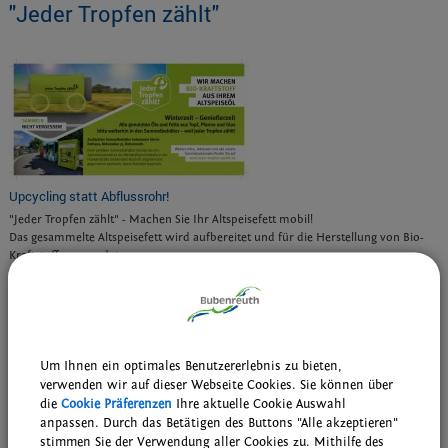
"Jeder Tropfen zählt"
Upcycling statt Abflussrohr!
"Jeder Tropfen zählt" - Machen Sie Ihr Altspeisefett mobil!
Das gesammelte Altspeisefett wird aufbereitet und für die Herstellung von Bio-
Kraftstoff verwendet.
Der Sammelautomat befindet sich an der Wertstoffsammelinsel in der
Frankenstraße (neben dem Bauhof).
…mehr
drucken
nach oben
Um Ihnen ein optimales Benutzererlebnis zu bieten,
verwenden wir auf dieser Webseite Cookies. Sie können über
die
Cookie Präferenzen
Ihre aktuelle Cookie Auswahl
Veranstaltungen
anpassen. Durch das Betätigen des Buttons "Alle akzeptieren"
stimmen Sie der Verwendung aller Cookies zu. Mithilfe des