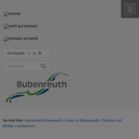
Zum Inhalt
,
zur Navigation
oder
zur Startseite
springen.
chließen
M
A
Schriftgröße
A
A
suchen
Sie sind hier:
Gemeinde Bubenreuth
>
Leben in Bubenreuth
>
Familie und
Kinder
>
Kinderhort