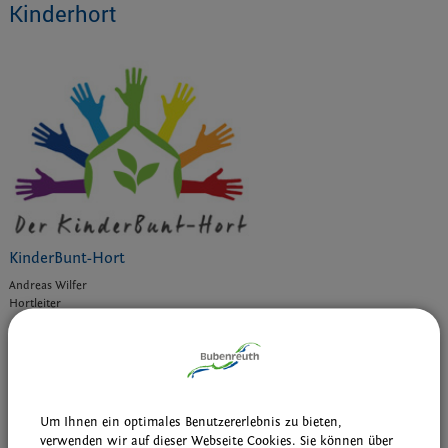
Kinderhort
KinderBunt-Hort
Andreas Wilfer
Hortleiter
Binsenstraße 22
Postanschrift:
91088 Bubenreuth
09131 97 44 070
Telefon:
info@kinderbunt-hort.de
E-Mail:
http://www.kinderbunt-hort.de
WWW:
Um Ihnen ein optimales Benutzererlebnis zu bieten,
verwenden wir auf dieser Webseite Cookies. Sie können über
drucken
nach oben