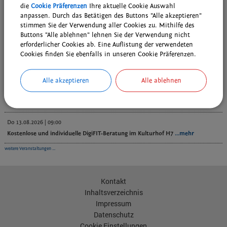
die
Cookie Präferenzen
Ihre aktuelle Cookie Auswahl
anpassen. Durch das Betätigen des Buttons "Alle akzeptieren"
stimmen Sie der Verwendung aller Cookies zu. Mithilfe des
Buttons "Alle ablehnen" lehnen Sie der Verwendung nicht
Veranstaltungen
erforderlicher Cookies ab. Eine Auflistung der verwendeten
Cookies finden Sie ebenfalls in unseren Cookie Präferenzen.
Sa 08.08.2026 | 09:00
DAV - Wanderung AM-Nord und die Sektion
...mehr
Alle akzeptieren
Alle ablehnen
Sa 08.08.2026 | 10:30
Grenzfest in unserer Partnerstadt Schönbach/Luby
...mehr
Do 13.08.2026 | 09:00
Kostenlose und individuelle DigiFIT-Beratung im Kulturhof H7
...mehr
weitere Veranstaltungen ...
Kontakt
Inhaltsverzeichnis
Impressum
Datenschutz
Cookie Einstellungen