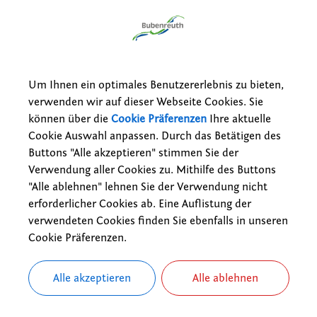
 und Bürger aus. Dies honoriert der Landkreis mit der Bayerischen 
isationen beantragt werden kann.
/innen erhalten Vergünstigungen bei rund 100 Einrichtungen des F
chtungen.
Um Ihnen ein optimales Benutzererlebnis zu bieten,
verwenden wir auf dieser Webseite Cookies. Sie
zungen müssen Antragsteller erfüllen:
können über die
Cookie Präferenzen
Ihre aktuelle
Cookie Auswahl anpassen. Durch das Betätigen des
hre alt sein
Buttons "Alle akzeptieren" stimmen Sie der
 mindestens 5 Stunden (durchschnittlich) engagieren bzw. 250 Stu
Verwendung aller Cookies zu. Mithilfe des Buttons
2 Jahren aktiv in einem Verein, einer Organisation oder einer Initiat
"Alle ablehnen" lehnen Sie der Verwendung nicht
hnen und ihr ehrenamtliches Engagement im Landkreis ausüben
erforderlicher Cookies ab. Eine Auflistung der
ntschädigung erhalten, die über einen Auslagenersatz hinausgeht
verwendeten Cookies finden Sie ebenfalls in unseren
ne Aufwandsentschädigung bis einschließlich der Übungsleiterpauscha
Cookie Präferenzen.
tskarte gilt für drei Jahre, nach Ende der Gültigkeitsdauer ist 
Alle akzeptieren
Alle ablehnen
er die Akzeptanzstellen, Anträge sowie die Voraussetzungen zu