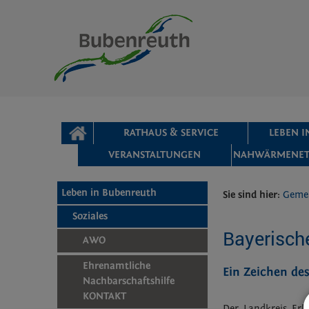
Zum Inhalt
,
zur Navigation
oder
zur Startseite
springen.
chließen
STARTSEITE
RATHAUS & SERVICE
LEBEN 
VERANSTALTUNGEN
NAHWÄRMENET
Leben in Bubenreuth
Sie sind hier:
Geme
Soziales
Bayerisch
AWO
Ehrenamtliche
Ein Zeichen de
Nachbarschaftshilfe
KONTAKT
Der Landkreis Erl