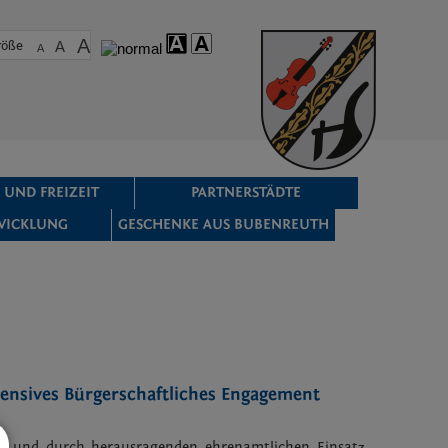
A
röße
A
A
 UND FREIZEIT
PARTNERSTÄDTE
WICKLUNG
GESCHENKE AUS BUBENREUTH
tensives Bürgerschaftliches Engagement
sen und durch herausragenden ehrenamtlichen Einsatz