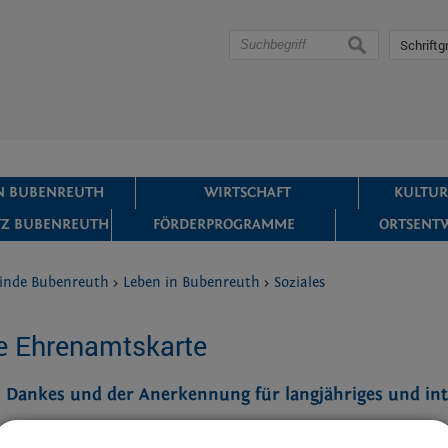
suchen
Schriftg
IN BUBENREUTH
WIRTSCHAFT
KULTUR
Z BUBENREUTH
FÖRDERPROGRAMME
ORTSENT
inde Bubenreuth
>
Leben in Bubenreuth
>
Soziales
e Ehrenamtskarte
s Dankes und der Anerkennung für langjähriges und in
angen-Höchstadt zeichnet sich durch sein vielfältiges Vereinswe