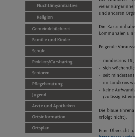
Flüchtlingsinitiative
vieler Bürgerinnen
und anderen Organ
Religion
Die Karteninhaber
Gemeindebücherei
kommunalen Einri
Familie und Kinder
Folgende Vorausset
Schule
-
mindestens 16 Ja
Pedelecs/Carsharing
-
sich wöchentlich
Senioren
-
seit mindestens 
-
im Landkreis wo
Pflegeberatung
-
keine Aufwandse
Jugend
(zulässig ist ei
Ärzte und Apotheken
Die blaue Ehrenam
Ortsinformation
erfolgt nicht).
Ortsplan
Eine Übersicht üb