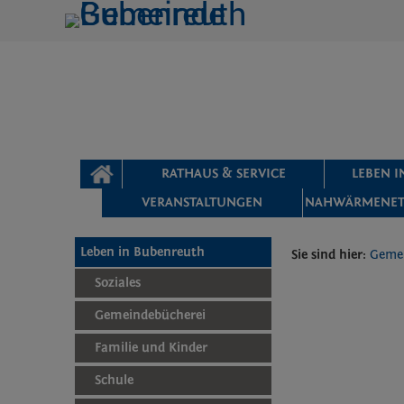
Zum Inhalt
,
zur Navigation
oder
zur Startseite
springen.
chließen
STARTSEITE
RATHAUS & SERVICE
LEBEN 
VERANSTALTUNGEN
NAHWÄRMENET
Leben in Bubenreuth
Sie sind hier:
Geme
Soziales
Gemeindebücherei
Familie und Kinder
Schule