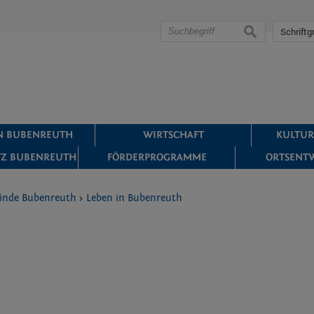
suchen
Schriftg
IN BUBENREUTH
WIRTSCHAFT
KULTUR
Z BUBENREUTH
FÖRDERPROGRAMME
ORTSENT
inde Bubenreuth
>
Leben in Bubenreuth