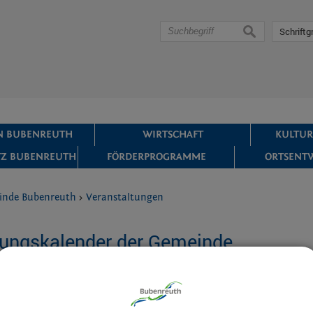
suchen
Schriftg
IN BUBENREUTH
WIRTSCHAFT
KULTUR
Z BUBENREUTH
FÖRDERPROGRAMME
ORTSENT
inde Bubenreuth
>
Veranstaltungen
tungskalender der Gemeinde
e - sommerlicher Grillabend