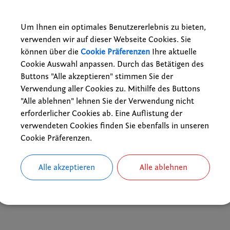
02.08.2026 18:00 Uhr
Vereine
Um Ihnen ein optimales Benutzererlebnis zu bieten,
Egerhof
verwenden wir auf dieser Webseite Cookies. Sie
Kolpingsfamilie Bubenreuth
können über die
Cookie Präferenzen
Ihre aktuelle
cht
Cookie Auswahl anpassen. Durch das Betätigen des
Buttons "Alle akzeptieren" stimmen Sie der
Verwendung aller Cookies zu. Mithilfe des Buttons
ks
"Alle ablehnen" lehnen Sie der Verwendung nicht
e Termine der Bubenreuther Vereine, Gruppen und kirchlichen Ein
erforderlicher Cookies ab. Eine Auflistung der
Probentermine der musikalischen Gruppen
verwendeten Cookies finden Sie ebenfalls in unseren
Cookie Präferenzen.
Alle akzeptieren
Alle ablehnen
 Termin als VCS-Kalenderdatei downloaden
 Termin als iCal-Kalenderdatei downloaden