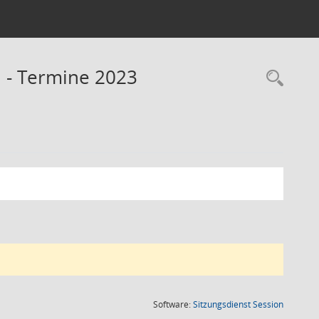
n - Termine 2023
Rec
(Wird in
Software:
Sitzungsdienst
Session