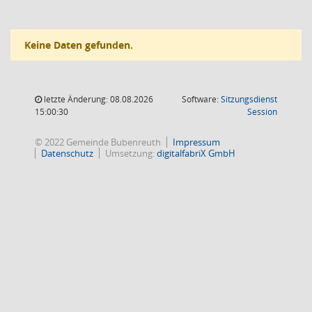
Keine Daten gefunden.
letzte Änderung: 08.08.2026
Software:
Sitzungsdienst
(Wird in
15:00:30
Session
© 2022 Gemeinde Bubenreuth
Impressum
Datenschutz
Umsetzung:
digitalfabriX GmbH