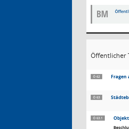
BM
Öffent
Öffentlicher T
Fragen 
Ö 62
Städte
Ö 63
Objekt
Ö 63.1
Beschlu