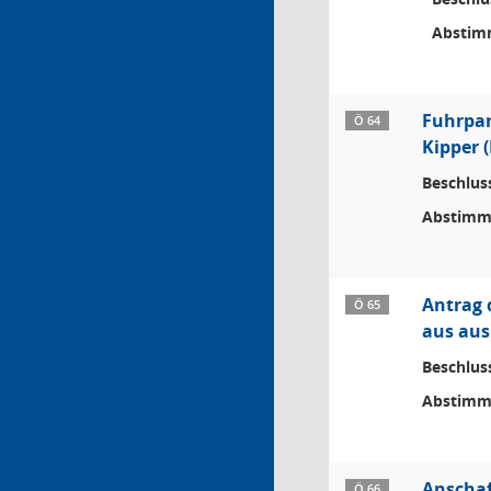
Abstim
Fuhrpar
Ö 64
Kipper 
Beschlus
Abstimm
Antrag 
Ö 65
aus aus
Beschlus
Abstimm
Anschaf
Ö 66