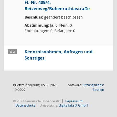
Fl.-Nr. 409/4,
Betzenweg/Bubenruthiastraße
Beschluss:
geändert beschlossen
Abstimmung:
Ja: 6, Nein: 0,
Enthaltungen: 0, Befangen: 0
Kenntnisnahmen, Anfragen und
Ö 2
Sonstiges
letzte Änderung: 05.08.2026
Software:
Sitzungsdienst
(Wird in
19:00:27
Session
© 2022 Gemeinde Bubenreuth
Impressum
Datenschutz
Umsetzung:
digitalfabriX GmbH