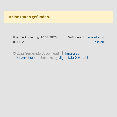
Keine Daten gefunden.
letzte Änderung: 10.08.2026
Software:
Sitzungsdienst
(Wird in
09:00:29
Session
© 2022 Gemeinde Bubenreuth
Impressum
Datenschutz
Umsetzung:
digitalfabriX GmbH