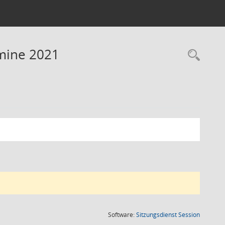
rmine 2021
Rec
(Wird in
Software:
Sitzungsdienst
Session