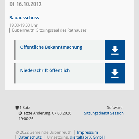
DI
16.10.2012
Bauausschuss
19:00-19:30 Uhr
Bubenreuth, Sitzungssaal des Rathauses
Öffentliche Bekanntmachung
Niederschrift öffentlich
1 Satz
Software:
(Wird in
letzte Änderung: 07.08.2026
Sitzungsdienst
Session
19:00:26
© 2022 Gemeinde Bubenreuth
Impressum
Datenschutz
Umsetzung:
digitalfabriX GmbH