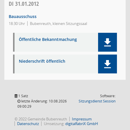
DI
31.01.2012
Bauausschuss
18:30 Uhr
Bubenreuth, kleinen Sitzungssaal
Öffentliche Bekanntmachung
Niederschrift öffentlich
1 Satz
Software:
(Wird in
letzte Änderung: 10.08.2026
Sitzungsdienst
Session
09:00:29
© 2022 Gemeinde Bubenreuth
Impressum
Datenschutz
Umsetzung:
digitalfabriX GmbH