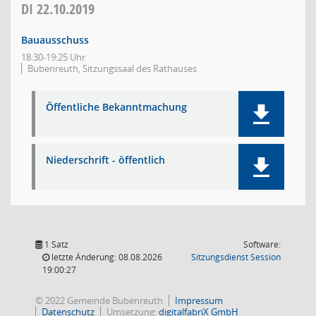
DI
22.10.2019
Bauausschuss
18:30-19:25 Uhr
Bubenreuth, Sitzungssaal des Rathauses
Öffentliche Bekanntmachung
Niederschrift - öffentlich
1 Satz
Software:
(Wird in
letzte Änderung: 08.08.2026
Sitzungsdienst
Session
19:00:27
© 2022 Gemeinde Bubenreuth
Impressum
Datenschutz
Umsetzung:
digitalfabriX GmbH