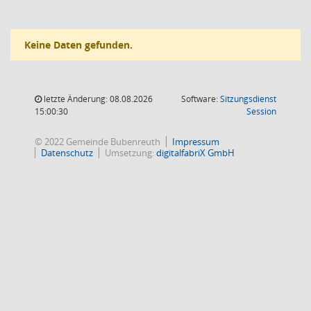
Keine Daten gefunden.
letzte Änderung: 08.08.2026
Software:
Sitzungsdienst
(Wird in
15:00:30
Session
© 2022 Gemeinde Bubenreuth
Impressum
Datenschutz
Umsetzung:
digitalfabriX GmbH