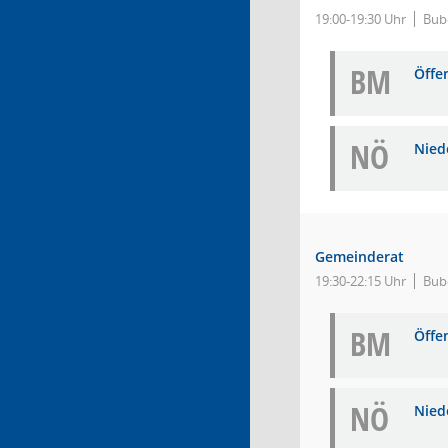
19:00-19:30 Uhr
Bube
BM
Öffe
NÖ
Niede
Gemeinderat
19:30-22:15 Uhr
Bub
BM
Öffe
NÖ
Niede