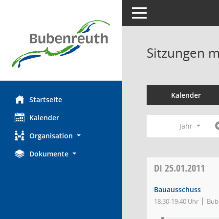
Toggle navigation
Sitzungen mi
Kalender
Startseite
Kalender
Jahr
Organisation
Dokumente
DI
25.01.2011
Bauausschuss
18:30-19:40 Uhr
Bub