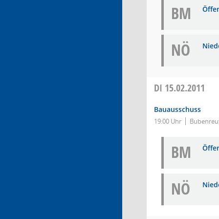
BM
Öffe
NÖ
Niede
DI
15.02.2011
Bauausschuss
19:00 Uhr
Bubenreut
BM
Öffe
NÖ
Niede