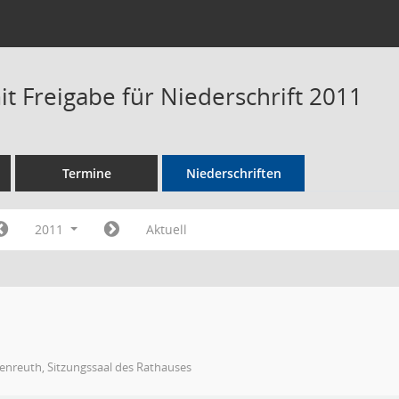
t Freigabe für Niederschrift 2011
Termine
Niederschriften
2011
Aktuell
enreuth, Sitzungssaal des Rathauses