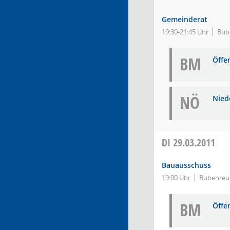
Gemeinderat
19:30-21:45 Uhr
Bub
BM
Öffe
NÖ
Niede
DI
29.03.2011
Bauausschuss
19:00 Uhr
Bubenreut
BM
Öffe