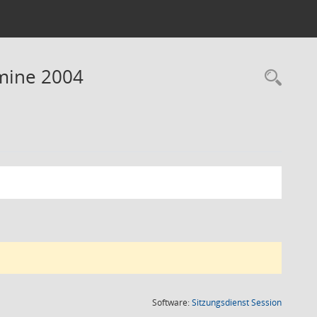
rmine 2004
Rec
(Wird in
Software:
Sitzungsdienst
Session