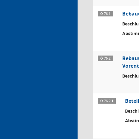
Bebauu
Ö 76.1
Beschlu
Abstim
Bebauu
Ö 76.2
Voren
Beschlu
Betei
Ö 76.2.1
Beschl
Absti