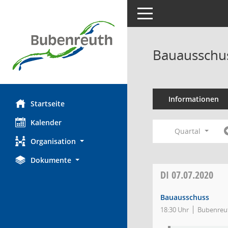
Toggle navigation
Bauausschus
Informationen
Startseite
Kalender
Quartal
Organisation
Dokumente
DI
07.07.2020
Bauausschuss
18:30 Uhr
Bubenreut