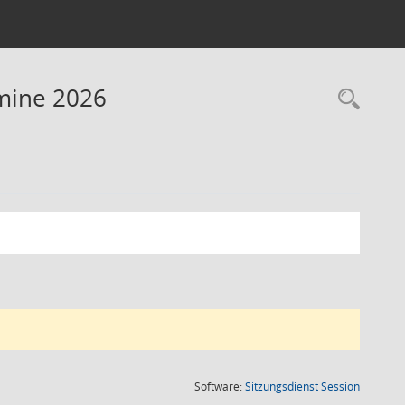
rmine 2026
Rec
(Wird in
Software:
Sitzungsdienst
Session