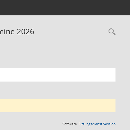
rmine 2026
Rec
(Wird in
Software:
Sitzungsdienst
Session