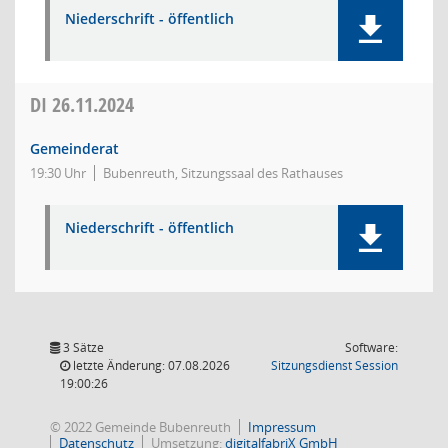
Niederschrift - öffentlich
DI
26.11.2024
Gemeinderat
19:30 Uhr
Bubenreuth, Sitzungssaal des Rathauses
Niederschrift - öffentlich
3 Sätze
Software:
(Wird in
letzte Änderung: 07.08.2026
Sitzungsdienst
Session
19:00:26
© 2022 Gemeinde Bubenreuth
Impressum
Datenschutz
Umsetzung:
digitalfabriX GmbH