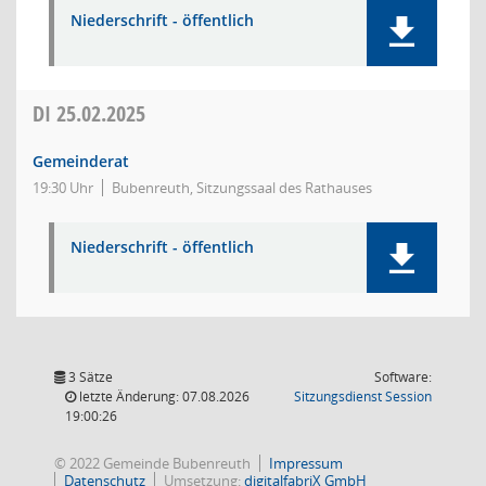
Niederschrift - öffentlich
DI
25.02.2025
Gemeinderat
19:30 Uhr
Bubenreuth, Sitzungssaal des Rathauses
Niederschrift - öffentlich
3 Sätze
Software:
(Wird in
letzte Änderung: 07.08.2026
Sitzungsdienst
Session
19:00:26
© 2022 Gemeinde Bubenreuth
Impressum
Datenschutz
Umsetzung:
digitalfabriX GmbH