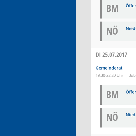
BM
Öffe
NÖ
Niede
DI
25.07.2017
Gemeinderat
19:30-22:20 Uhr
Bub
BM
Öffe
NÖ
Niede