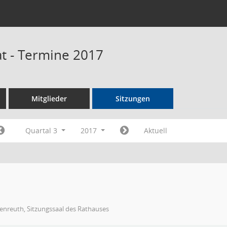
t - Termine 2017
Mitglieder
Sitzungen
Quartal 3
2017
Aktuell
enreuth, Sitzungssaal des Rathauses