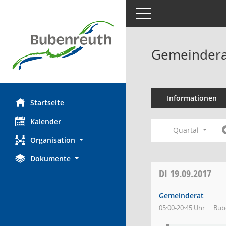
Toggle navigation
Gemeindera
Informationen
Startseite
Kalender
Quartal
Organisation
Dokumente
DI
19.09.2017
Gemeinderat
05:00-20:45 Uhr
Bub