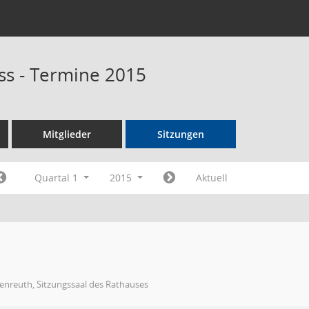
s - Termine 2015
Mitglieder
Sitzungen
Quartal 1
2015
Aktuell
enreuth, Sitzungssaal des Rathauses