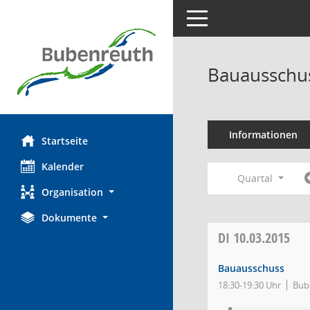
Toggle navigation
Bauausschus
Informationen
Startseite
Kalender
Quartal
Organisation
Dokumente
DI
10.03.2015
Bauausschuss
18:30-19:30 Uhr
Bub