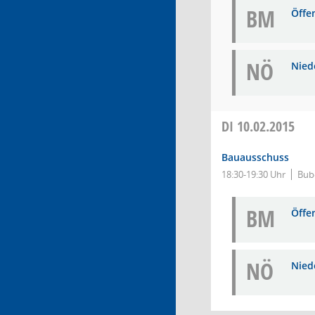
BM
Öffe
NÖ
Niede
DI
10.02.2015
Bauausschuss
18:30-19:30 Uhr
Bub
BM
Öffe
NÖ
Niede