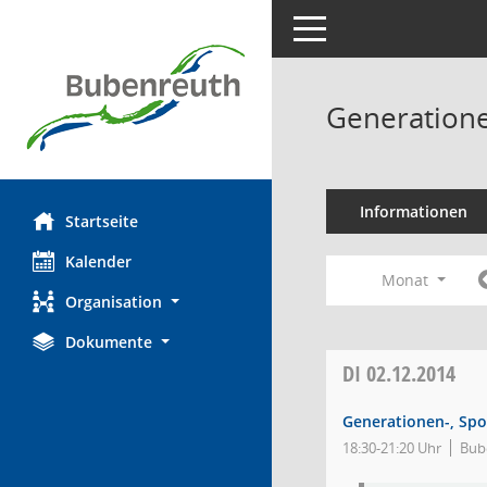
Toggle navigation
Generatione
Informationen
Startseite
Kalender
Monat
Organisation
Dokumente
DI
02.12.2014
Generationen-, Spo
18:30-21:20 Uhr
Bub