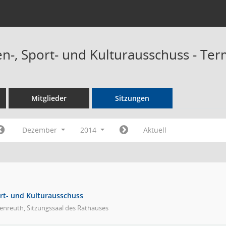
n-, Sport- und Kulturausschuss - Te
Mitglieder
Sitzungen
Dezember
2014
Aktuell
rt- und Kulturausschuss
enreuth, Sitzungssaal des Rathauses