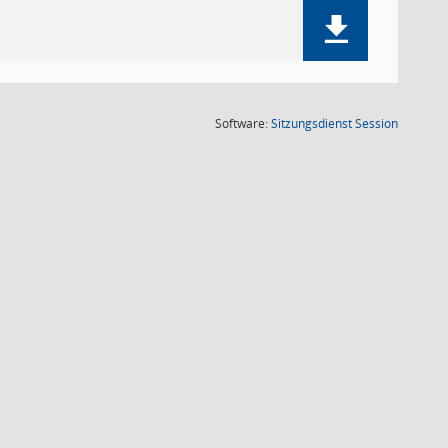
(Wird in
Software:
Sitzungsdienst
Session