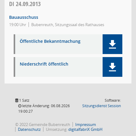
DI
24.09.2013
Bauausschuss
19:00 Uhr
Bubenreuth, Sitzungssaal des Rathauses
Öffentliche Bekanntmachung
Niederschrift öffentlich
1 Satz
Software:
(Wird in
letzte Änderung: 06.08.2026
Sitzungsdienst
Session
19:00:27
© 2022 Gemeinde Bubenreuth
Impressum
Datenschutz
Umsetzung:
digitalfabriX GmbH