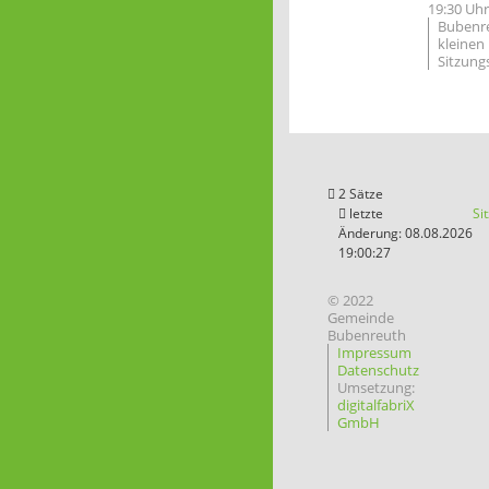
19:30 Uhr
Bubenr
kleinen
Sitzung
2 Sätze
letzte
Si
Änderung: 08.08.2026
19:00:27
© 2022
Gemeinde
Bubenreuth
Impressum
Datenschutz
Umsetzung:
digitalfabriX
GmbH