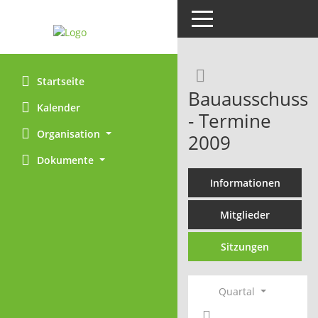
Toggle navigation
Rechercheaus
Startseite
Bauausschuss
Kalender
- Termine
Organisation
2009
Dokumente
Informationen
Mitglieder
Sitzungen
Quartal