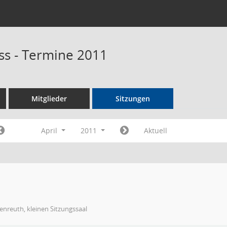
s - Termine 2011
Mitglieder
Sitzungen
April
2011
Aktuell
nreuth, kleinen Sitzungssaal