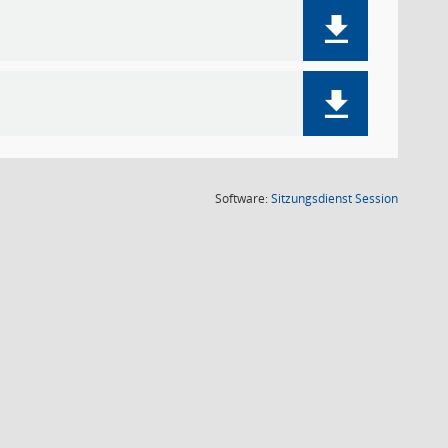
(Wird in
Software:
Sitzungsdienst
Session