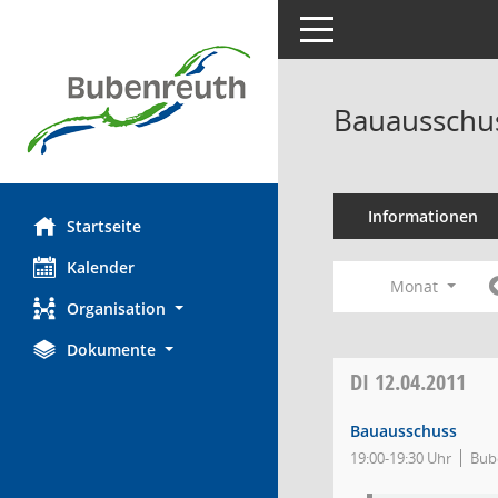
Toggle navigation
Bauausschus
Informationen
Startseite
Kalender
Monat
Organisation
Dokumente
DI
12.04.2011
Bauausschuss
19:00-19:30 Uhr
Bube