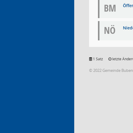
BM
Öffe
NÖ
Niede
1 Satz
letzte Änder
© 2022 Gemeinde Buben