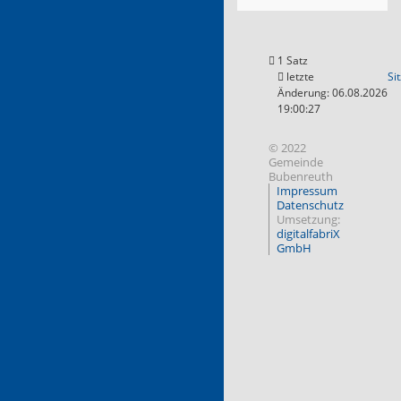
1 Satz
letzte
Si
Änderung: 06.08.2026
19:00:27
© 2022
Gemeinde
Bubenreuth
Impressum
Datenschutz
Umsetzung:
digitalfabriX
GmbH