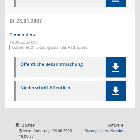
DI
23.01.2007
Gemeinderat
19:30-22:55 Uhr
Bubenreuth, Sitzungssaal des Rathauses
Öffentliche Bekanntmachung
Niederschrift öffentlich
12 Sätze
Software:
(Wird in
letzte Änderung: 06.08.2026
Sitzungsdienst
Session
19:00:27