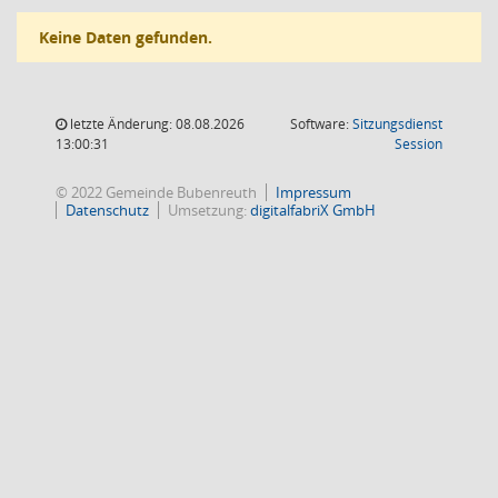
Keine Daten gefunden.
letzte Änderung: 08.08.2026
Software:
Sitzungsdienst
(Wird in
13:00:31
Session
© 2022 Gemeinde Bubenreuth
Impressum
Datenschutz
Umsetzung:
digitalfabriX GmbH