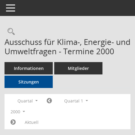
Toggle navigation
Rechercheauswahl
Ausschuss für Klima-, Energie- und
Umweltfragen - Termine 2000
Informationen
Mitglieder
Sitzungen
Quartal
Quartal 1
2000
Aktuell