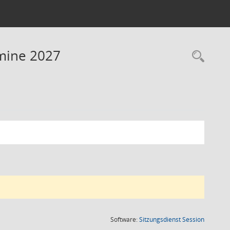
rmine 2027
Rec
(Wird in
Software:
Sitzungsdienst
Session