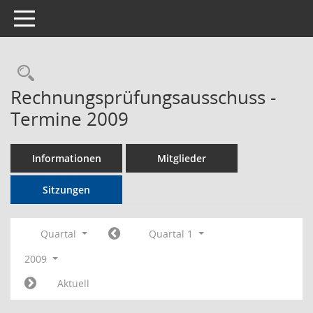
Toggle navigation
Rechercheauswahl
Rechnungsprüfungsausschuss -
Termine 2009
Informationen
Mitglieder
Sitzungen
Quartal
Quartal 1
2009
Aktuell