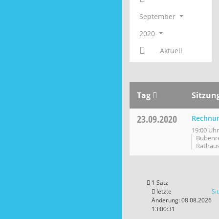
September
2020
Aktuell
Tag
Sitzun
23.09.2020
Rechnun
19:00 Uhr
Bubenre
Rathau
1 Satz
letzte
Si
Änderung: 08.08.2026
13:00:31