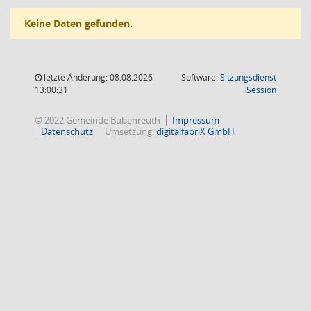
Keine Daten gefunden.
letzte Änderung: 08.08.2026
Software:
Sitzungsdienst
(Wird in
13:00:31
Session
© 2022 Gemeinde Bubenreuth
Impressum
Datenschutz
Umsetzung:
digitalfabriX GmbH