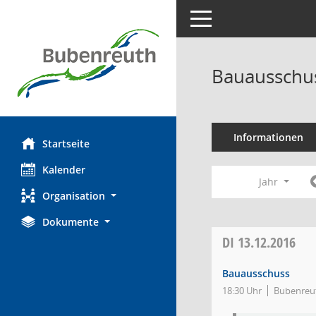
Toggle navigation
Bauausschus
Informationen
Startseite
Kalender
Jahr
Organisation
Dokumente
DI
13.12.2016
Bauausschuss
18:30 Uhr
Bubenreut