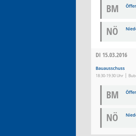
BM
Öffe
NÖ
Niede
DI
15.03.2016
Bauausschuss
18:30-19:30 Uhr
Bub
BM
Öffe
NÖ
Niede