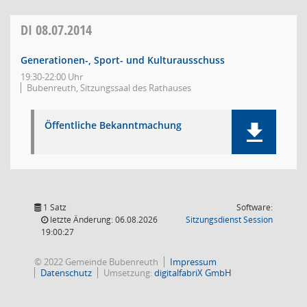
DI
08.07.2014
Generationen-, Sport- und Kulturausschuss
19:30-22:00 Uhr
Bubenreuth, Sitzungssaal des Rathauses
Öffentliche Bekanntmachung
1 Satz
Software:
(Wird in
letzte Änderung: 06.08.2026
Sitzungsdienst
Session
19:00:27
© 2022 Gemeinde Bubenreuth
Impressum
Datenschutz
Umsetzung:
digitalfabriX GmbH