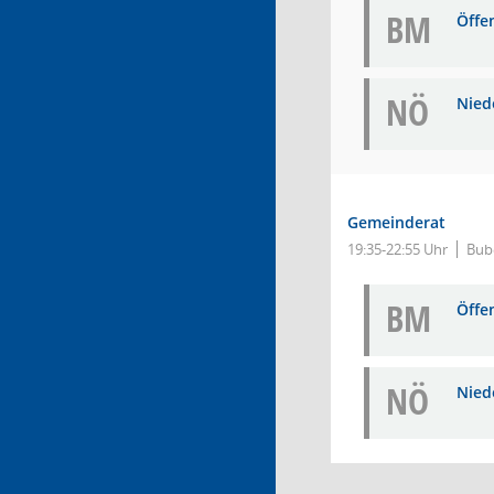
BM
Öffe
NÖ
Niede
Gemeinderat
19:35-22:55 Uhr
Bub
BM
Öffe
NÖ
Niede