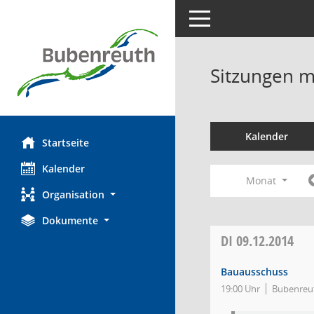
Toggle navigation
Sitzungen mi
Kalender
Startseite
Kalender
Monat
Organisation
Dokumente
DI
09.12.2014
Bauausschuss
19:00 Uhr
Bubenreut