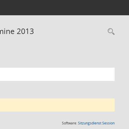
rmine 2013
Rec
(Wird in
Software:
Sitzungsdienst
Session