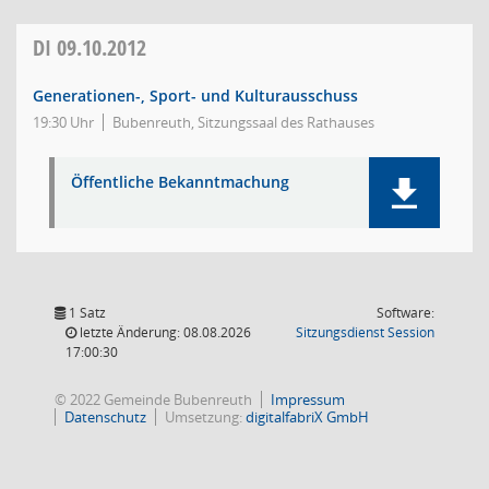
DI
09.10.2012
Generationen-, Sport- und Kulturausschuss
19:30 Uhr
Bubenreuth, Sitzungssaal des Rathauses
Öffentliche Bekanntmachung
1 Satz
Software:
(Wird in
letzte Änderung: 08.08.2026
Sitzungsdienst
Session
17:00:30
© 2022 Gemeinde Bubenreuth
Impressum
Datenschutz
Umsetzung:
digitalfabriX GmbH