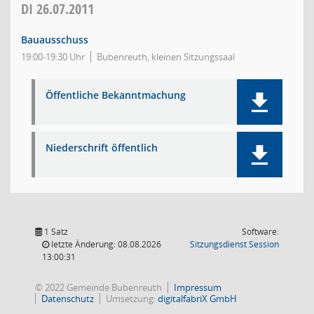
DI
26.07.2011
Bauausschuss
19:00-19:30 Uhr
Bubenreuth, kleinen Sitzungssaal
Öffentliche Bekanntmachung
Niederschrift öffentlich
1 Satz
Software:
(Wird in
letzte Änderung: 08.08.2026
Sitzungsdienst
Session
13:00:31
© 2022 Gemeinde Bubenreuth
Impressum
Datenschutz
Umsetzung:
digitalfabriX GmbH