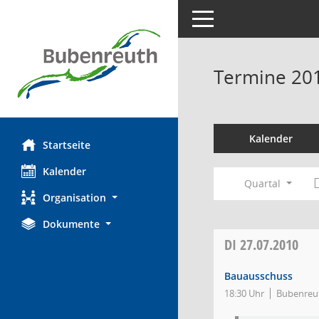
Toggle navigation
Termine 20
Kalender
Startseite
Kalender
Quartal
Organisation
Dokumente
DI
27.07.2010
Bauausschuss
18:30 Uhr
Bubenreut