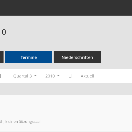
10
Termine
Niederschriften
Quartal 3
2010
Aktuell
h, kleinen Sitzungssaal