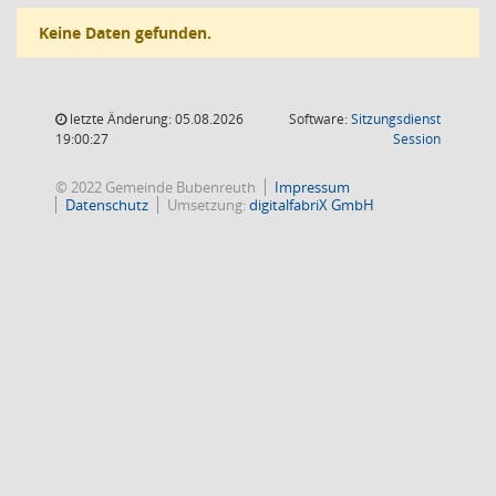
Keine Daten gefunden.
letzte Änderung: 05.08.2026
Software:
Sitzungsdienst
(Wird in
19:00:27
Session
© 2022 Gemeinde Bubenreuth
Impressum
Datenschutz
Umsetzung:
digitalfabriX GmbH