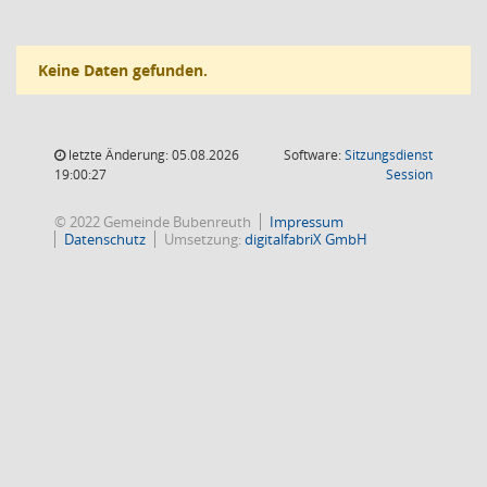
Keine Daten gefunden.
letzte Änderung: 05.08.2026
Software:
Sitzungsdienst
(Wird in
19:00:27
Session
© 2022 Gemeinde Bubenreuth
Impressum
Datenschutz
Umsetzung:
digitalfabriX GmbH