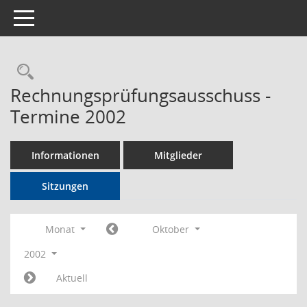
Toggle navigation
Rechercheauswahl
Rechnungsprüfungsausschuss -
Termine 2002
Informationen
Mitglieder
Sitzungen
Monat
Oktober
2002
Aktuell