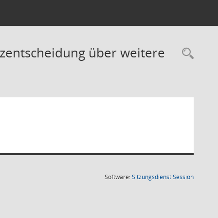
tzentscheidung über weitere
Rec
(Wird in
Software:
Sitzungsdienst
Session