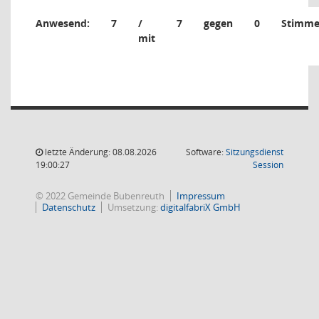
Anwesend:
7
/
7
gegen
0
Stimm
mit
letzte Änderung: 08.08.2026
Software:
Sitzungsdienst
(Wird in
19:00:27
Session
© 2022 Gemeinde Bubenreuth
Impressum
Datenschutz
Umsetzung:
digitalfabriX GmbH