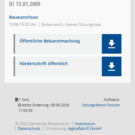
DI
13.01.2009
Bauausschuss
19:00-19:20 Uhr
Bubenreuth, kleinen Sitzungssaal
Öffentliche Bekanntmachung
Niederschrift öffentlich
1 Satz
Software:
(Wird in
letzte Änderung: 08.08.2026
Sitzungsdienst
Session
17:00:30
© 2022 Gemeinde Bubenreuth
Impressum
Datenschutz
Umsetzung:
digitalfabriX GmbH